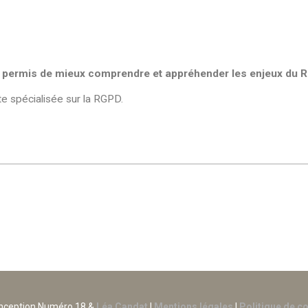
a permis de mieux comprendre et appréhender les enjeux du R
spécialisée sur la RGPD.
onception Numéro 18 &
Léa Candat
|
Mentions légales
|
Politique de co